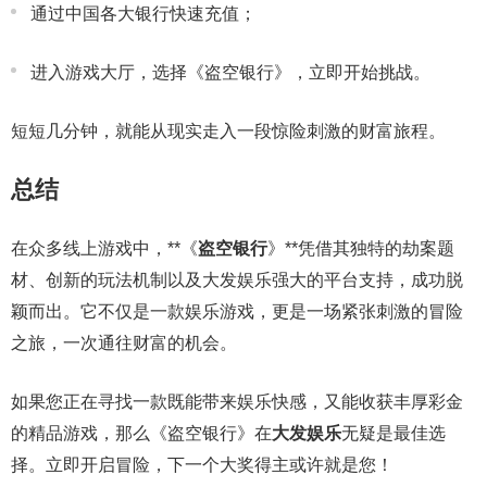
通过中国各大银行快速充值；
进入游戏大厅，选择《盗空银行》，立即开始挑战。
短短几分钟，就能从现实走入一段惊险刺激的财富旅程。
总结
在众多线上游戏中，**《
盗空银行
》**凭借其独特的劫案题
材、创新的玩法机制以及大发娱乐强大的平台支持，成功脱
颖而出。它不仅是一款娱乐游戏，更是一场紧张刺激的冒险
之旅，一次通往财富的机会。
如果您正在寻找一款既能带来娱乐快感，又能收获丰厚彩金
的精品游戏，那么《盗空银行》在
大发娱乐
无疑是最佳选
择。立即开启冒险，下一个大奖得主或许就是您！