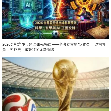
2026金靴之争：姆巴佩vs梅西——半决赛前的“双雄会”，这可能
是世界杯史上最难猜的金靴归属