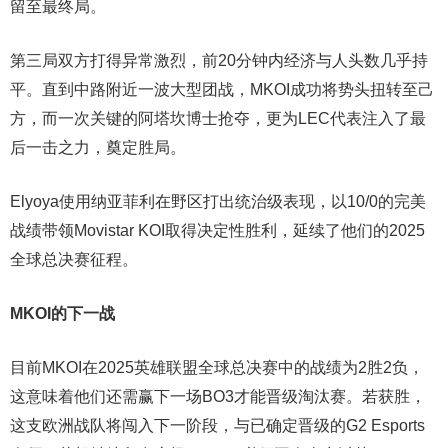
留至最终局。
第三局双方打得异常激烈，前20分钟内经济与人头数几乎持
平。直到中路附近一波大型团战，MKOI成功将势头扭转至己
方，而一次关键的阿塔坎博士抢夺，更为LEC代表注入了最
后一击之力，奠定胜局。
Elyoya使用纳亚菲利在野区打出统治级表现，以10/0的完美
战绩带领Movistar KOI取得决定性胜利，延续了他们的2025
全球总决赛征程。
MKOI的下一战
目前MKOI在2025英雄联盟全球总决赛中的战绩为2胜2负，
这意味着他们还需赢下一场BO3才能晋级淘汰赛。若获胜，
这支欧洲战队将闯入下一阶段，与已确定晋级的G2 Esports