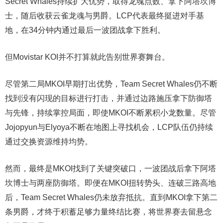
Secret Whales持续扩大优势，取得龙魂点数、拿下阿塔坎博
士，随后收获云雀龙魂与男爵。LCP代表最终挺进对手基
地，在34分钟内通过最后一波团战拿下胜利。
但Movistar KOI并不打算就此告别世界赛舞台。
尽管第二局MKOI早期打出优势，Team Secret Whales仍不断
找到没有闪现的目标进行打击，并通过边路施压拿下防御塔
与先锋，持续掌控局面，即使MKOI不断累积小龙数量。尽管
Jojopyun与Elyoya不断在地图上寻找机会，LCP队伍仍持续
通过交换资源维持均势。
然而，最终是MKOI找到了关键突破口，一波团战后拿下阿塔
坎博士与两座防御塔。即便在MKOI扭转势头、连破三路高地
后，Team Secret Whales仍未放弃抵抗。直到MKOI拿下第二
条男爵，才终于积蓄足够力量终结比赛，将世界赛去留悬念