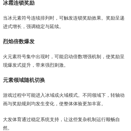
冰霜连锁奖励
当冰元素符号连续排列时，可触发连锁奖励效果。奖励呈递
进式增长，强调稳定与延续。
烈焰倍数爆发
火元素符号集中出现时，可能启动倍数增强机制，使奖励呈
现爆发式提升，带来强烈刺激。
元素领域随机切换
游戏过程中可能进入冰域或火域模式。不同领域下，转轴动
画与奖励规则均发生变化，使整体体验更加丰富。
大发体育通过稳定系统支持，让这些复杂机制运行顺畅自
然。