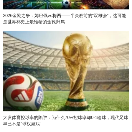
2026金靴之争：姆巴佩vs梅西——半决赛前的“双雄会”，这可能
是世界杯史上最难猜的金靴归属
大发体育控球率的陷阱：为什么70%控球率却0-1输球，现代足球
早已不是“球权游戏”