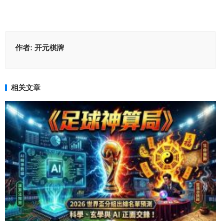
作者:
开元棋牌
相关文章