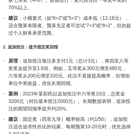
获七等奖（4+0）。数据统计：复式投注占一等奖中奖的
70%以上。
建议
：小额复式（如“6+2”或“5+3”）成本低（12-18元），
适合预算有限者。预算充足者可尝试“7+3”或“8+2”，但勿超
过个人财务承受范围。
2.
追加投注：提升固定奖回报
原理
：追加投注每注多支付1元（总计3元），将四至八等
奖奖金提升至1.6倍。例如，五等奖从300元增至480元，
六等奖从200元增至320元。此法不直接提高概率，但增加
单位中奖收益，优化长期回报。
案例
：2023年某彩民以追加投注中六等奖10注，总奖金
3200元（对比基本投注2000元）。长期数据表明，追加投
注的期望回报率提升约20%。
建议
：固定奖（四至九等）概率较高（约1/50），追加投
注适合追求性价比的玩家。每期预算10-20元时，优先选择