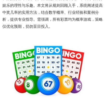
娱乐的理性与乐趣。本文将从规则回顾入手，系统阐述提高
中奖几率的实用方法，结合数学概率、行业经验和案例分
析，提供专业指导。需强调，所有彩票均为概率游戏，策略
仅优化预期，切勿盲目投入。