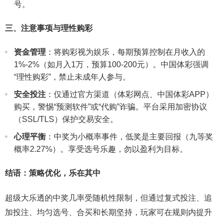
号。
三、注意事项与理性购彩
资金管理
：将购彩视为娱乐，每期预算控制在月收入的
1%-2%（如月入1万，预算100-200元）。中国体彩强调
“理性购彩”，禁止未成年人参与。
安全投注
：仅通过官方渠道（体彩网点、中国体彩APP）
购买，警惕“预测软件”或“代购”诈骗。平台采用加密协议
（SSL/TLS）保护交易安全。
心理平衡
：中奖为小概率事件，低奖是主要回报（九等奖
概率2.27%）。享受选号乐趣，勿以盈利为目标。
结语：策略优化，乐在其中
超级大乐透的中奖几率受随机性限制，但通过复式投注、追
加投注、均匀选号、合买和长期坚持，玩家可在规则内提升