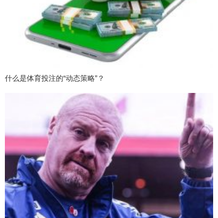
什么是体育投注的“动态策略”？