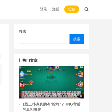
登录
注册
投稿
搜索
搜索
热门文章
大发娱乐全新上线《够级》：智者的对
公
决，策略的巅峰！
1
线上扑克真的有“控牌”？RNG背后
的真相曝光