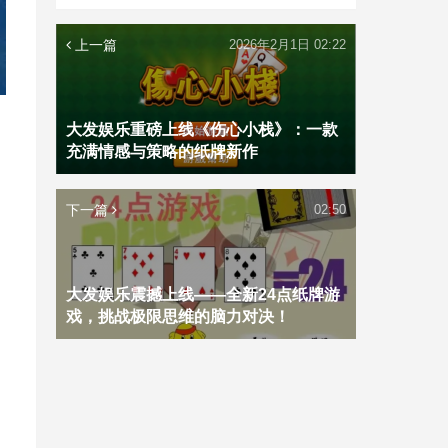
上一篇
2026年2月1日 02:22
大发娱乐重磅上线《伤心小栈》：一款
充满情感与策略的纸牌新作
下一篇
02:50
大发娱乐震撼上线——全新24点纸牌游
戏，挑战极限思维的脑力对决！