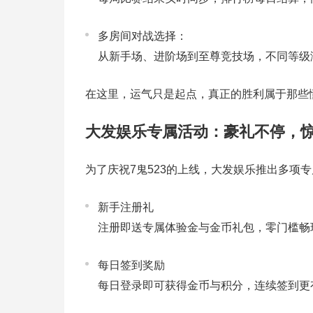
多房间对战选择：
从新手场、进阶场到至尊竞技场，不同等级
在这里，运气只是起点，真正的胜利属于那些
大发娱乐
专属活动：豪礼不停，
为了庆祝7鬼523的上线，
大发娱乐
推出多项专
新手注册礼
注册即送专属体验金与金币礼包，零门槛畅玩
每日签到奖励
每日登录即可获得金币与积分，连续签到更