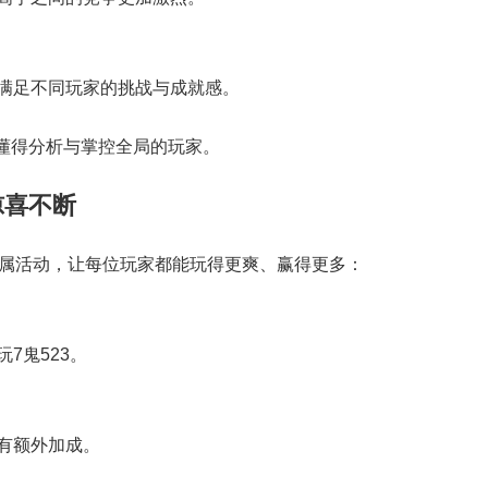
满足不同玩家的挑战与成就感。
懂得分析与掌控全局的玩家。
惊喜不断
属活动，让每位玩家都能玩得更爽、赢得更多：
7鬼523。
有额外加成。