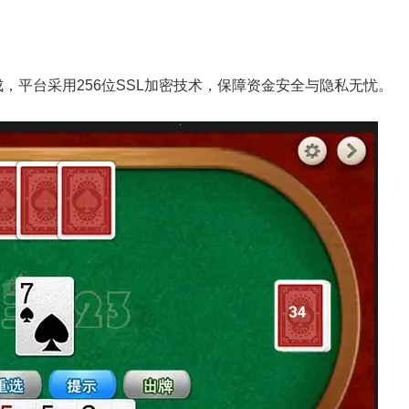
成，平台采用256位SSL加密技术，保障资金安全与隐私无忧。