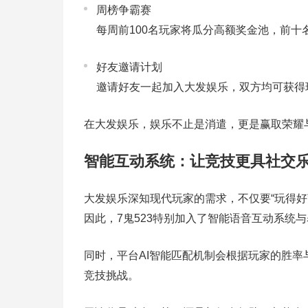
周榜争霸赛
每周前100名玩家将瓜分高额奖金池，前十
好友邀请计划
邀请好友一起加入
大发娱乐
，双方均可获得
在
大发娱乐
，娱乐不止是消遣，更是赢取荣耀
智能互动系统：让竞技更具社交
大发娱乐
深知现代玩家的需求，不仅要“玩得好”
因此，7鬼523特别加入了智能语音互动系统
同时，平台AI智能匹配机制会根据玩家的胜
竞技挑战。