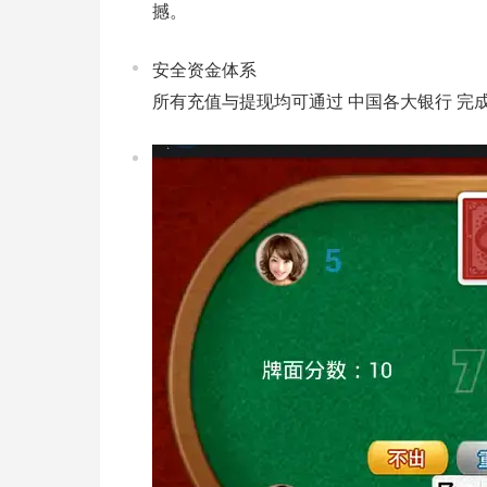
撼。
安全资金体系
所有充值与提现均可通过 中国各大银行 完