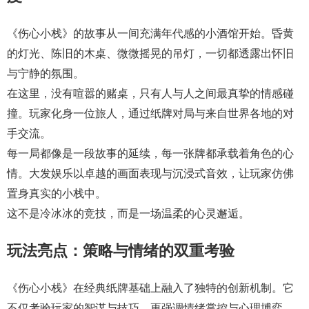
《伤心小栈》的故事从一间充满年代感的小酒馆开始。昏黄
的灯光、陈旧的木桌、微微摇晃的吊灯，一切都透露出怀旧
与宁静的氛围。
在这里，没有喧嚣的赌桌，只有人与人之间最真挚的情感碰
撞。玩家化身一位旅人，通过纸牌对局与来自世界各地的对
手交流。
每一局都像是一段故事的延续，每一张牌都承载着角色的心
情。
大发娱乐
以卓越的画面表现与沉浸式音效，让玩家仿佛
置身真实的小栈中。
这不是冷冰冰的竞技，而是一场温柔的心灵邂逅。
玩法亮点：策略与情绪的双重考验
《伤心小栈》在经典纸牌基础上融入了独特的创新机制。它
不仅考验玩家的智谋与技巧，更强调情绪掌控与心理博弈。