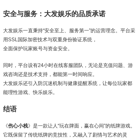
安全与服务：
大发娱乐
的品质承诺
大发娱乐
一直秉持“安全至上、服务第一”的运营理念。平台采
用SSL国际加密技术与双重身份验证系统，
全面保护玩家账号与资金安全。
同时，平台设有24小时在线客服团队，无论是充值问题、游
戏咨询还是技术支持，都能第一时间响应。
大发娱乐
还引入防沉迷机制与健康提醒系统，让每位玩家都
能理性游戏、快乐娱乐。
结语
《
伤心小栈
》是一款让人“玩在牌面，赢在心间”的纸牌游戏。
它既保留了传统纸牌的竞技性，又融入了剧情与艺术的灵