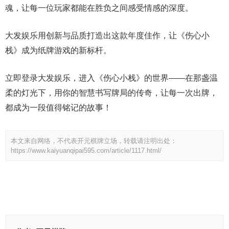
魂，让每一位玩家都能在胜负之间感受情感的深度。
大发娱乐
用创新与品质打造出这款年度佳作，让《伤心小
栈》成为纸牌游戏的新标杆。
立即登录
大发娱乐
，进入《伤心小栈》的世界——在那盏温
柔的灯光下，用你的智慧书写牌局的传奇，让每一次出牌，
都成为一段值得铭记的故事！
本文来自网络，不代表开元棋牌立场，转载请注明出处：
https://www.kaiyuanqipai595.com/article/1117.html/