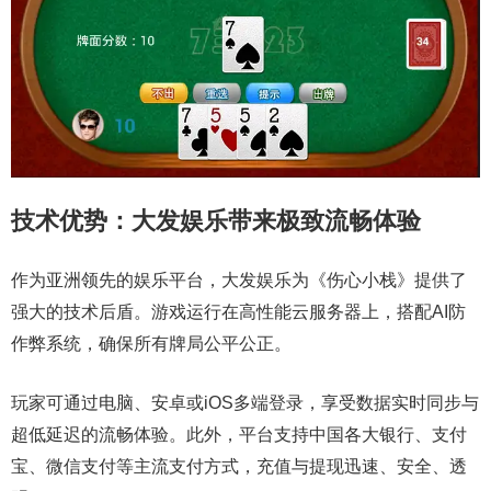
技术优势：
大发娱乐
带来极致流畅体验
作为亚洲领先的娱乐平台，
大发娱乐
为《伤心小栈》提供了
强大的技术后盾。游戏运行在高性能云服务器上，搭配AI防
作弊系统，确保所有牌局公平公正。
玩家可通过电脑、安卓或iOS多端登录，享受数据实时同步与
超低延迟的流畅体验。此外，平台支持中国各大银行、支付
宝、微信支付等主流支付方式，充值与提现迅速、安全、透