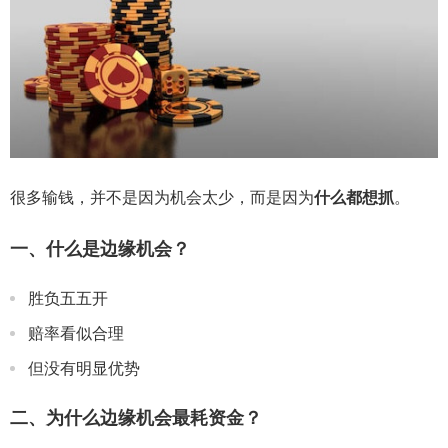
很多输钱，并不是因为机会太少，而是因为
什么都想抓
。
一、什么是边缘机会？
胜负五五开
赔率看似合理
但没有明显优势
二、为什么边缘机会最耗资金？